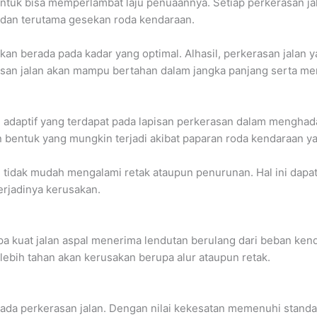
tuk bisa memperlambat laju penuaannya. Setiap perkerasan jala
, dan terutama gesekan roda kendaraan.
n berada pada kadar yang optimal. Alhasil, perkerasan jalan ya
rasan jalan akan mampu bertahan dalam jangka panjang serta me
 adaptif yang terdapat pada lapisan perkerasan dalam menghad
bentuk yang mungkin terjadi akibat paparan roda kendaraan y
idak mudah mengalami retak ataupun penurunan. Hal ini dapat 
terjadinya kerusakan.
pa kuat jalan aspal menerima lendutan berulang dari beban ken
lebih tahan akan kerusakan berupa alur ataupun retak.
da perkerasan jalan. Dengan nilai kekesatan memenuhi standar