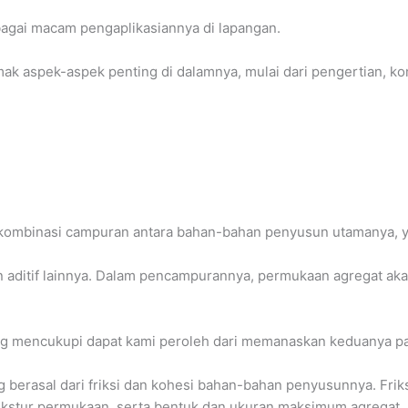
rbagai macam pengaplikasiannya di lapangan.
mak aspek-aspek penting di dalamnya, mulai dari pengertian, ko
kombinasi campuran antara bahan-bahan penyusun utamanya, ya
aditif lainnya. Dalam pencampurannya, permukaan agregat akan
ang mencukupi dapat kami peroleh dari memanaskan keduanya pa
berasal dari friksi dan kohesi bahan-bahan penyusunnya. Friksi
ekstur permukaan, serta bentuk dan ukuran maksimum agregat. 