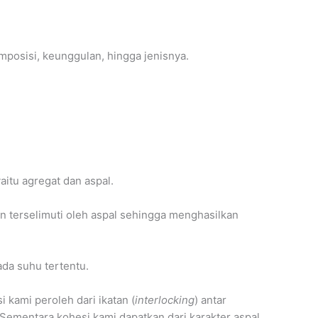
mposisi, keunggulan, hingga jenisnya.
itu agregat dan aspal.
 terselimuti oleh aspal sehingga menghasilkan
da suhu tertentu.
 kami peroleh dari ikatan (
interlocking
) antar
Sementara kohesi kami dapatkan dari karakter aspal.