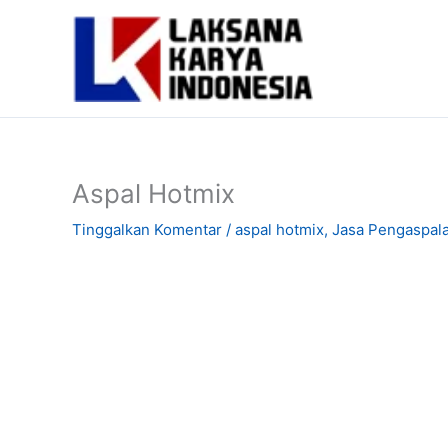
Lewati
ke
konten
Aspal Hotmix
Tinggalkan Komentar
/
aspal hotmix
,
Jasa Pengaspal