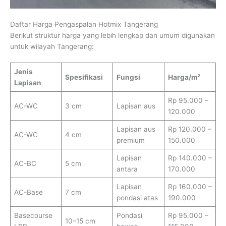
Daftar Harga Pengaspalan Hotmix Tangerang
Berikut struktur harga yang lebih lengkap dan umum digunakan
untuk wilayah Tangerang:
Jenis
Spesifikasi
Fungsi
Harga/m²
Lapisan
Rp 95.000 –
AC-WC
3 cm
Lapisan aus
120.000
Lapisan aus
Rp 120.000 –
AC-WC
4 cm
premium
150.000
Lapisan
Rp 140.000 –
AC-BC
5 cm
antara
170.000
Lapisan
Rp 160.000 –
AC-Base
7 cm
pondasi atas
190.000
Basecourse
Pondasi
Rp 95.000 –
10–15 cm