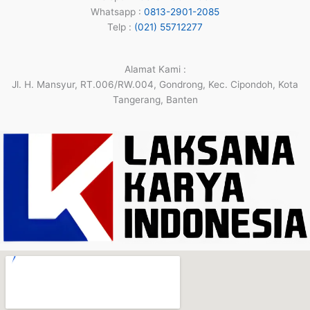
Whatsapp :
0813-2901-2085
Telp :
(021) 55712277
Alamat Kami :
Jl. H. Mansyur, RT.006/RW.004, Gondrong, Kec. Cipondoh, Kota
Tangerang, Banten