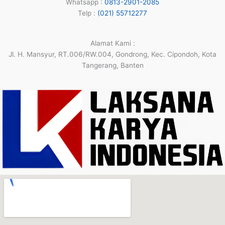
Whatsapp :
0813-2901-2085
Telp :
(021) 55712277
Alamat Kami :
Jl. H. Mansyur, RT.006/RW.004, Gondrong, Kec. Cipondoh, Kota
Tangerang, Banten