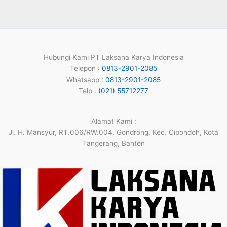
Hubungi Kami PT Laksana Karya Indonesia
Telepon :
0813-2901-2085
Whatsapp :
0813-2901-2085
Telp :
(021) 55712277
Alamat Kami :
Jl. H. Mansyur, RT.006/RW.004, Gondrong, Kec. Cipondoh, Kota
Tangerang, Banten