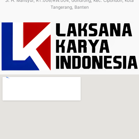
Jl. H. Mansyur, RT.006/RW.004, Gondrong, Kec. Cipondoh, Kota
Tangerang, Banten