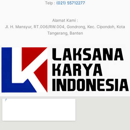
Telp :
(021) 55712277
Alamat Kami :
Jl. H. Mansyur, RT.006/RW.004, Gondrong, Kec. Cipondoh, Kota
Tangerang, Banten