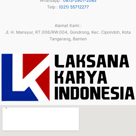
Whatsapp :
0813-2901-2085
Telp :
(021) 55712277
Alamat Kami :
Jl. H. Mansyur, RT.006/RW.004, Gondrong, Kec. Cipondoh, Kota
Tangerang, Banten