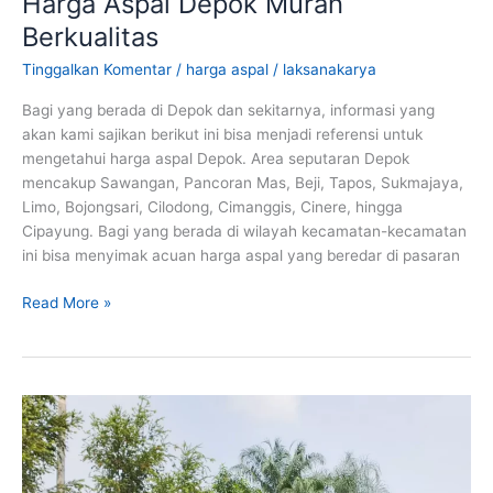
Harga Aspal Depok Murah
Berkualitas
Tinggalkan Komentar
/
harga aspal
/
laksanakarya
Bagi yang berada di Depok dan sekitarnya, informasi yang
akan kami sajikan berikut ini bisa menjadi referensi untuk
mengetahui harga aspal Depok. Area seputaran Depok
mencakup Sawangan, Pancoran Mas, Beji, Tapos, Sukmajaya,
Limo, Bojongsari, Cilodong, Cimanggis, Cinere, hingga
Cipayung. Bagi yang berada di wilayah kecamatan-kecamatan
ini bisa menyimak acuan harga aspal yang beredar di pasaran
Harga
Read More »
Aspal
Depok
Murah
Berkualitas