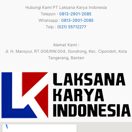
Hubungi Kami PT Laksana Karya Indonesia
Telepon :
0813-2901-2085
Whatsapp :
0813-2901-2085
Telp :
(021) 55712277
Alamat Kami :
Jl. H. Mansyur, RT.006/RW.004, Gondrong, Kec. Cipondoh, Kota
Tangerang, Banten