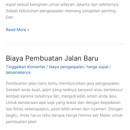
aspal sesuai keinginan untuk wilayah Jakarta dan sekitarnya.
Sebab kebutuhan pengaspalan memang sangatlah penting.
Dan
Harga
Read More »
Aspal
Jakarta
Murah
dan
Biaya Pembuatan Jalan Baru
Berkualitas
Tinggalkan Komentar
/
biaya pengaspalan
,
harga aspal
/
laksanakarya
Pembuatan jalan baru tentu membutuhkan jasa pengaspalan.
Setelah anda buat, jalan yang tadinya berpasir atau bertekstur
lembab karena tanahnya liat, menjadi lebih aman anda lalui.
Untuk kendaraan apa saja yang lewat dan dengan kepadatan
lalu lintas seberapapun, pasti lebih aman dan nyaman. Dengan
begitu, Anda harus tahu berapa Harga Hotmix per Meter untuk
pembuatan jalan