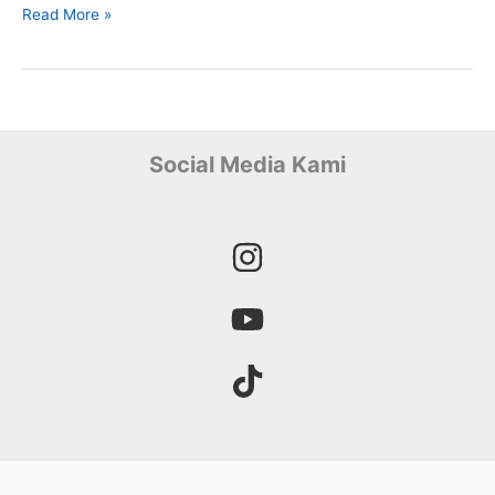
Biaya
Read More »
Pembuatan
Jalan
Baru
Social Media Kami