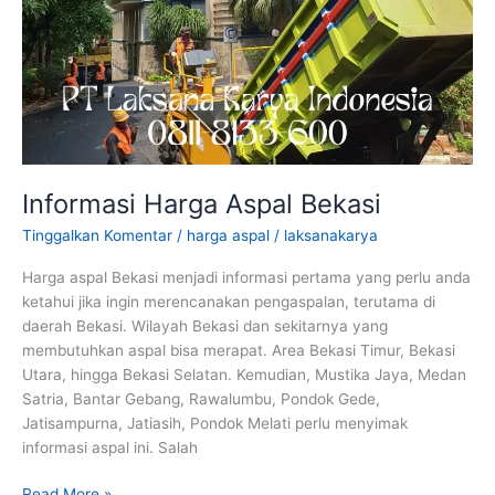
Informasi Harga Aspal Bekasi
Tinggalkan Komentar
/
harga aspal
/
laksanakarya
Harga aspal Bekasi menjadi informasi pertama yang perlu anda
ketahui jika ingin merencanakan pengaspalan, terutama di
daerah Bekasi. Wilayah Bekasi dan sekitarnya yang
membutuhkan aspal bisa merapat. Area Bekasi Timur, Bekasi
Utara, hingga Bekasi Selatan. Kemudian, Mustika Jaya, Medan
Satria, Bantar Gebang, Rawalumbu, Pondok Gede,
Jatisampurna, Jatiasih, Pondok Melati perlu menyimak
informasi aspal ini. Salah
Informasi
Read More »