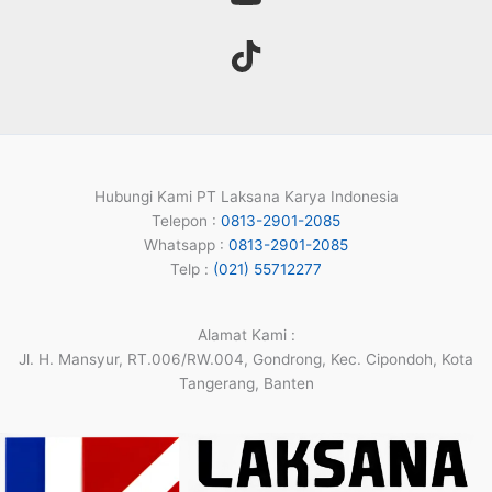
Hubungi Kami PT Laksana Karya Indonesia
Telepon :
0813-2901-2085
Whatsapp :
0813-2901-2085
Telp :
(021) 55712277
Alamat Kami :
Jl. H. Mansyur, RT.006/RW.004, Gondrong, Kec. Cipondoh, Kota
Tangerang, Banten