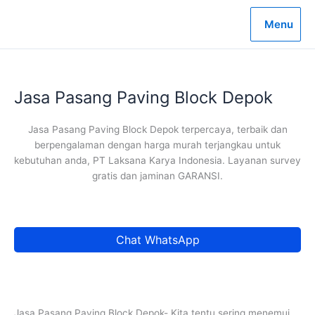
Lewati
ke
Menu
konten
Jasa Pasang Paving Block Depok
Jasa Pasang Paving Block Depok terpercaya, terbaik dan
berpengalaman dengan harga murah terjangkau untuk
kebutuhan anda, PT Laksana Karya Indonesia. Layanan survey
gratis dan jaminan GARANSI.
Chat WhatsApp
Jasa Pasang Paving Block Depok- Kita tentu sering menemui