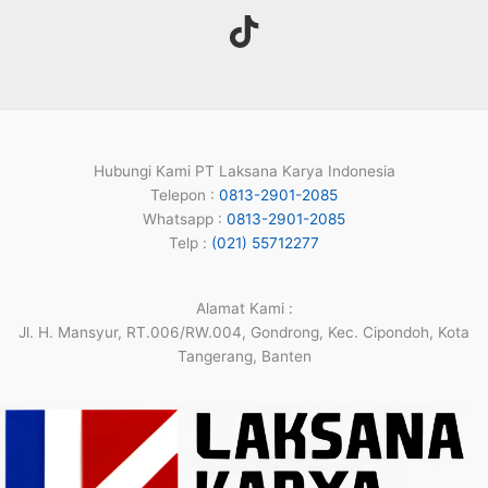
Hubungi Kami PT Laksana Karya Indonesia
Telepon :
0813-2901-2085
Whatsapp :
0813-2901-2085
Telp :
(021) 55712277
Alamat Kami :
Jl. H. Mansyur, RT.006/RW.004, Gondrong, Kec. Cipondoh, Kota
Tangerang, Banten