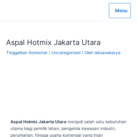
Lewati
ke
Menu
konten
Aspal Hotmix Jakarta Utara
Tinggalkan Komentar
/
Uncategorized
/ Oleh
laksanakarya
Aspal Hotmix Jakarta Utara
menjadi salah satu kebutuhan
utama bagi pemilik lahan, pengelola kawasan industri,
perumahan, hingga usaha komersial yang ingin