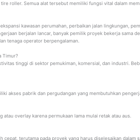
 tire roller. Semua alat tersebut memiliki fungsi vital dalam me
g ekspansi kawasan perumahan, perbaikan jalan lingkungan, pem
erjaan berjalan lancar, banyak pemilik proyek bekerja sama d
 dan tenaga operator berpengalaman.
a Timur?
ivitas tinggi di sektor pemukiman, komersial, dan industri. Be
liki akses pabrik dan pergudangan yang membutuhkan pengerjaan
tau overlay karena permukaan lama mulai retak atau aus.
ih cepat, terutama pada proyek yang harus diselesaikan dalam sa