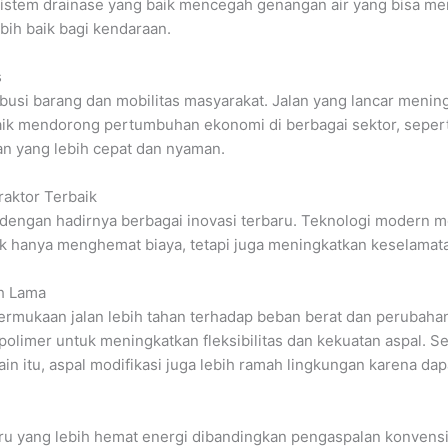
 sistem drainase yang baik mencegah genangan air yang bisa me
bih baik bagi kendaraan.
s
busi barang dan mobilitas masyarakat. Jalan yang lancar meningk
baik mendorong pertumbuhan ekonomi di berbagai sektor, sepert
n yang lebih cepat dan nyaman.
aktor Terbaik
ngan hadirnya berbagai inovasi terbaru. Teknologi modern mem
idak hanya menghemat biaya, tetapi juga meningkatkan keselam
h Lama
ermukaan jalan lebih tahan terhadap beban berat dan perubaha
imer untuk meningkatkan fleksibilitas dan kekuatan aspal. Seba
ain itu, aspal modifikasi juga lebih ramah lingkungan karena d
 yang lebih hemat energi dibandingkan pengaspalan konvension