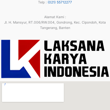
Telp :
(021) 55712277
Alamat Kami :
Jl. H. Mansyur, RT.006/RW.004, Gondrong, Kec. Cipondoh, Kota
Tangerang, Banten