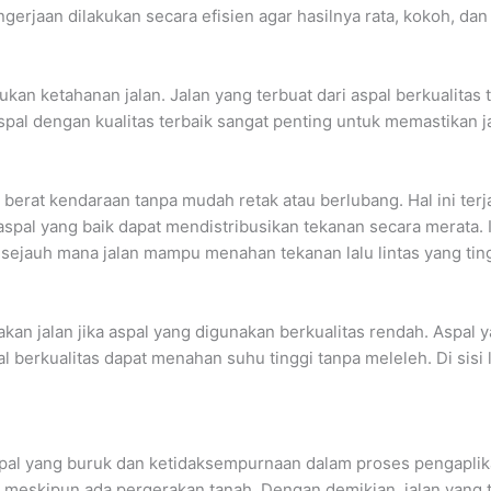
ngerjaan dilakukan secara efisien agar hasilnya rata, kokoh, d
an ketahanan jalan. Jalan yang terbuat dari aspal berkualitas t
 aspal dengan kualitas terbaik sangat penting untuk memastikan 
erat kendaraan tanpa mudah retak atau berlubang. Hal ini terj
, aspal yang baik dapat mendistribusikan tekanan secara merata.
 sejauh mana jalan mampu menahan tekanan lalu lintas yang ting
n jalan jika aspal yang digunakan berkualitas rendah. Aspal 
berkualitas dapat menahan suhu tinggi tanpa meleleh. Di sisi l
aspal yang buruk dan ketidaksempurnaan dalam proses pengaplikas
 meskipun ada pergerakan tanah. Dengan demikian, jalan yang te