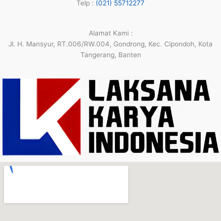
Telp :
(021) 55712277
Alamat Kami :
Jl. H. Mansyur, RT.006/RW.004, Gondrong, Kec. Cipondoh, Kota
Tangerang, Banten