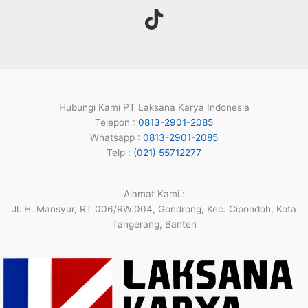
Hubungi Kami PT Laksana Karya Indonesia
Telepon :
0813-2901-2085
Whatsapp :
0813-2901-2085
Telp :
(021) 55712277
Alamat Kami :
Jl. H. Mansyur, RT.006/RW.004, Gondrong, Kec. Cipondoh, Kota
Tangerang, Banten