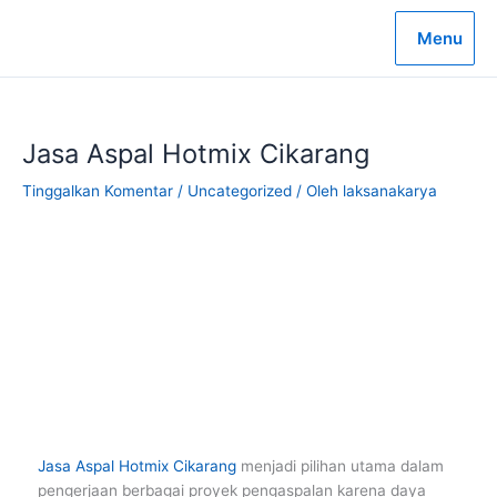
Lewati
ke
Menu
konten
Jasa Aspal Hotmix Cikarang
Tinggalkan Komentar
/
Uncategorized
/ Oleh
laksanakarya
Jasa Aspal Hotmix Cikarang
menjadi pilihan utama dalam
pengerjaan berbagai proyek pengaspalan karena daya