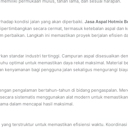
n memiliki permukaan mulus, tahan lama, dan sesuai harapan.
hadap kondisi jalan yang akan diperbaiki.
Jasa Aspal Hotmix 
dipertimbangkan secara cermat, termasuk ketebalan aspal dan k
 perbaikan. Langkah ini memastikan proyek berjalan efisien da
arkan standar industri tertinggi. Campuran aspal disesuaikan 
uhu optimal untuk memastikan daya rekat maksimal. Material be
ikan kenyamanan bagi pengguna jalan sekaligus mengurangi biay
i dengan pengalaman bertahun-tahun di bidang pengaspalan. Me
n secara sistematis menggunakan alat modern untuk memastikan p
utama dalam mencapai hasil maksimal.
ang terstruktur untuk memastikan efisiensi waktu. Koordinasi a