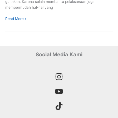
gunakan. Karena selain membantu pelaksanaan juga
mempermudah hal-hal yang
Alat
Read More »
Berat
Dalam
Pekerjaan
Pengaspalan
Jalan
Social Media Kami