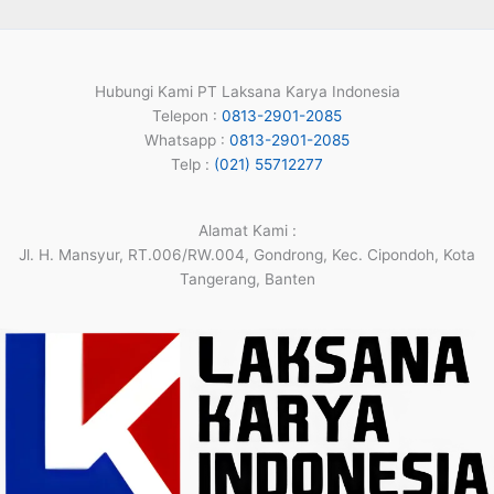
Hubungi Kami PT Laksana Karya Indonesia
Telepon :
0813-2901-2085
Whatsapp :
0813-2901-2085
Telp :
(021) 55712277
Alamat Kami :
Jl. H. Mansyur, RT.006/RW.004, Gondrong, Kec. Cipondoh, Kota
Tangerang, Banten